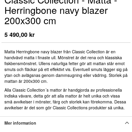
till
Herringbone navy blazer
början
av
200x300 cm
bildgalleriet
5 490,00 kr
Matta Herringbone navy blazer från Classic Collection är en
handvävd matta i finaste ull.
Mönstret är det rena och klassiska
fiskbensmönstret
.
Ullens naturliga fetter gör att mattan står emot
smuts och fläckar på ett effektivt vis. Eventuell smuts lägger sig på
ytan och avlägsnas genom dammsugning eller vädring.
Storlek på
mattan är 200x300 cm.
Alla Classic Collection´s mattor är handgjorda av professionella
indiska vävare, detta gör att alla mattor är helt unika och vissa
små avvikelser i mönster, färg och storlek kan förekomma. Dessa
avvikelser är det som gör Classic Collections produkter så unika.
Mer information