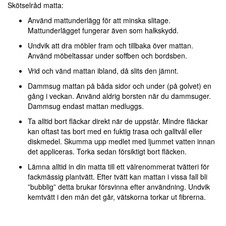
Skötselråd matta:
Använd mattunderlägg för att minska slitage.
Mattunderlägget fungerar även som halkskydd.
Undvik att dra möbler fram och tillbaka över mattan.
Använd möbeltassar under soffben och bordsben.
Vrid och vänd mattan ibland, då slits den jämnt.
Dammsug mattan på båda sidor och under (på golvet) en
gång i veckan. Använd aldrig borsten när du dammsuger.
Dammsug endast mattan medluggs.
Ta alltid bort fläckar direkt när de uppstår. Mindre fläckar
kan oftast tas bort med en fuktig trasa och galltvål eller
diskmedel. Skumma upp medlet med ljummet vatten innan
det appliceras. Torka sedan försiktigt bort fläcken.
Lämna alltid in din matta till ett välrenommerat tvätteri för
fackmässig plantvätt. Efter tvätt kan mattan i vissa fall bli
”bubblig” detta brukar försvinna efter användning. Undvik
kemtvätt i den mån det går, vätskorna torkar ut fibrerna.