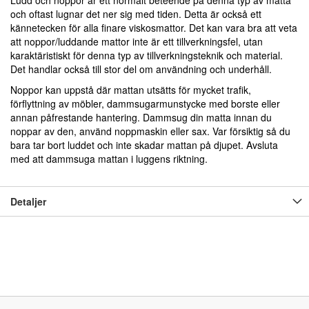
Ludd och noppor är ett normalt beteende på denna typ av matta
och oftast lugnar det ner sig med tiden. Detta är också ett
kännetecken för alla finare viskosmattor. Det kan vara bra att veta
att noppor/luddande mattor inte är ett tillverkningsfel, utan
karaktäristiskt för denna typ av tillverkningsteknik och material.
Det handlar också till stor del om användning och underhåll.
Noppor kan uppstå där mattan utsätts för mycket trafik,
förflyttning av möbler, dammsugarmunstycke med borste eller
annan påfrestande hantering. Dammsug din matta innan du
noppar av den, använd noppmaskin eller sax. Var försiktig så du
bara tar bort luddet och inte skadar mattan på djupet. Avsluta
med att dammsuga mattan i luggens riktning.
Detaljer