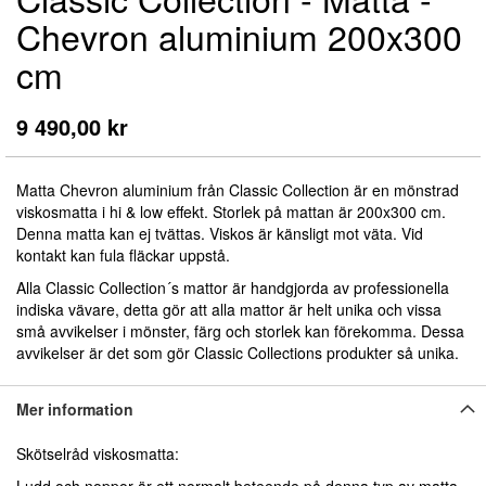
till
Chevron aluminium 200x300
början
av
cm
bildgalleriet
9 490,00 kr
Matta Chevron aluminium från Classic Collection är
en mönstrad
viskosmatta i hi & low effekt
.
Storlek på mattan är 200x300 cm.
Denna matta kan ej tvättas. Viskos är känsligt mot väta. Vid
kontakt kan fula fläckar uppstå.
Alla Classic Collection´s mattor är handgjorda av professionella
indiska vävare, detta gör att alla mattor är helt unika och vissa
små avvikelser i mönster, färg och storlek kan förekomma. Dessa
avvikelser är det som gör Classic Collections produkter så unika.
Mer information
Skötselråd viskosmatta: