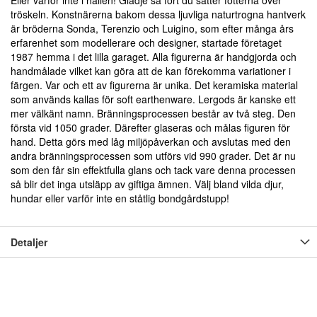
Eller varför inte i hallen! Glädje så fort du sätter fötterna över
tröskeln. Konstnärerna bakom dessa ljuvliga naturtrogna hantverk
är bröderna Sonda, Terenzio och Luigino, som efter många års
erfarenhet som modellerare och designer, startade företaget
1987 hemma i det lilla garaget. Alla figurerna är handgjorda och
handmålade vilket kan göra att de kan förekomma variationer i
färgen. Var och ett av figurerna är unika. Det keramiska material
som används kallas för soft earthenware. Lergods är kanske ett
mer välkänt namn. Bränningsprocessen består av två steg. Den
första vid 1050 grader. Därefter glaseras och målas figuren för
hand. Detta görs med låg miljöpåverkan och avslutas med den
andra bränningsprocessen som utförs vid 990 grader. Det är nu
som den får sin effektfulla glans och tack vare denna processen
så blir det inga utsläpp av giftiga ämnen. Välj bland vilda djur,
hundar eller varför inte en ståtlig bondgårdstupp!
Detaljer