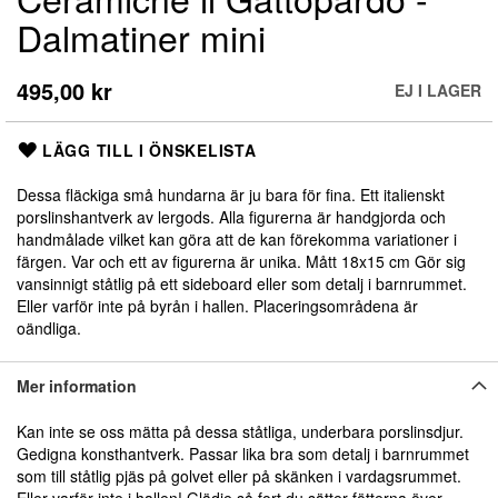
till
Dalmatiner mini
början
av
bildgalleriet
495,00 kr
EJ I LAGER
LÄGG TILL I ÖNSKELISTA
Dessa fläckiga små hundarna är ju bara för fina. Ett italienskt
porslinshantverk av lergods. Alla figurerna är handgjorda och
handmålade vilket kan göra att de kan förekomma variationer i
färgen. Var och ett av figurerna är unika. Mått 18x15 cm Gör sig
vansinnigt ståtlig på ett sideboard eller som detalj i barnrummet.
Eller varför inte på byrån i hallen. Placeringsområdena är
oändliga.
Mer information
Kan inte se oss mätta på dessa ståtliga, underbara porslinsdjur.
Gedigna konsthantverk. Passar lika bra som detalj i barnrummet
som till ståtlig pjäs på golvet eller på skänken i vardagsrummet.