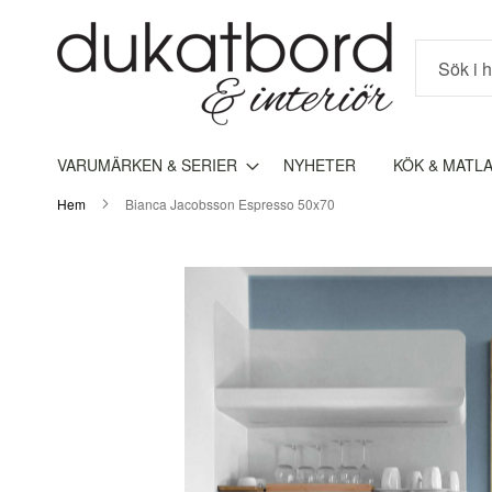
Sök
VARUMÄRKEN & SERIER
NYHETER
KÖK & MATL
Hem
Bianca Jacobsson Espresso 50x70
Hoppa
till
slutet
av
bildgalleriet