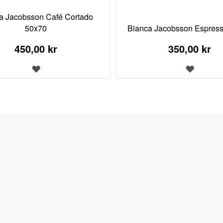
a Jacobsson Café Cortado
50x70
Bianca Jacobsson Espres
450,00 kr
350,00 kr
LÄGG
LÄGG
TILL
TILL
I
I
ÖNSKELISTA
ÖNSKEL