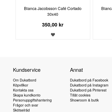
Bianca Jacobsson Café Cortado
Bianc
30x40
350,00 kr
LÄGG
TILL
I
ÖNSKELISTA
Kundservice
Annat
Om Dukatbord
Dukatbord på Facebook
Köpvillkor
Dukatbord på Instagram
Kontakta oss
Dukatbord på Pinterest
Skapa kundkonto
Tillåt cookies
Personuppgiftshantering
Showroom & butik
Frågor och svar
Skötselråd