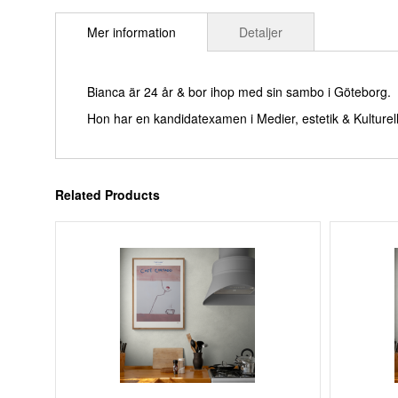
till
Mer information
Detaljer
början
av
bildgalleriet
Bianca är 24 år & bor ihop med sin sambo i Göteborg.
Hon har en kandidatexamen i Medier, estetik & Kulturel
Related Products