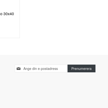
so 30x40
ISTA
Sign
Prenumerera
Up
for
Our
Newsletter: