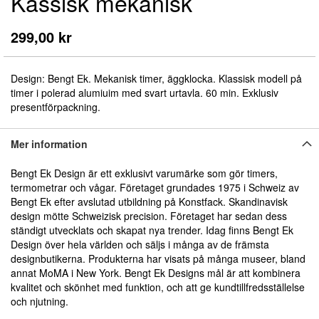
Kassisk mekanisk
början
av
bildgalleriet
299,00 kr
Design: Bengt Ek. Mekanisk timer, äggklocka. Klassisk modell på
timer i polerad alumiuim med svart urtavla. 60 min. Exklusiv
presentförpackning.
Mer information
Bengt Ek Design är ett exklusivt varumärke som gör timers,
termometrar och vågar. Företaget grundades 1975 i Schweiz av
Bengt Ek efter avslutad utbildning på Konstfack. Skandinavisk
design mötte Schweizisk precision. Företaget har sedan dess
ständigt utvecklats och skapat nya trender. Idag finns Bengt Ek
Design över hela världen och säljs i många av de främsta
designbutikerna. Produkterna har visats på många museer, bland
annat MoMA i New York. Bengt Ek Designs mål är att kombinera
kvalitet och skönhet med funktion, och att ge kundtillfredsställelse
och njutning.