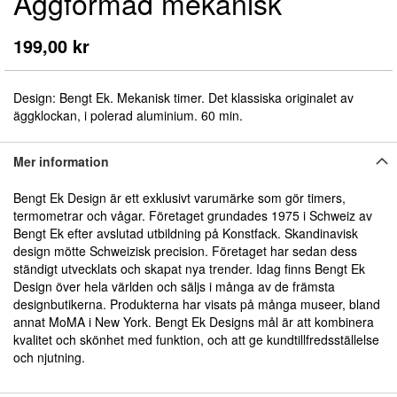
Äggformad mekanisk
början
av
bildgalleriet
199,00 kr
Design: Bengt Ek. Mekanisk timer. Det klassiska originalet av
äggklockan, i polerad aluminium. 60 min.
Mer information
Bengt Ek Design är ett exklusivt varumärke som gör timers,
termometrar och vågar. Företaget grundades 1975 i Schweiz av
Bengt Ek efter avslutad utbildning på Konstfack. Skandinavisk
design mötte Schweizisk precision. Företaget har sedan dess
ständigt utvecklats och skapat nya trender. Idag finns Bengt Ek
Design över hela världen och säljs i många av de främsta
designbutikerna. Produkterna har visats på många museer, bland
annat MoMA i New York. Bengt Ek Designs mål är att kombinera
kvalitet och skönhet med funktion, och att ge kundtillfredsställelse
och njutning.