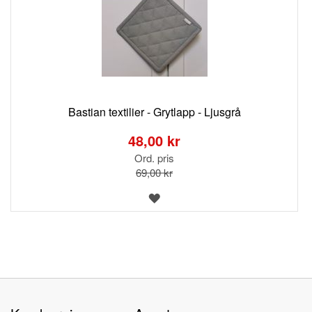
Bastian textilier - Grytlapp - Ljusgrå
Special
Price
48,00 kr
Ord. pris
69,00 kr
LÄGG
TILL
I
ÖNSKELISTA