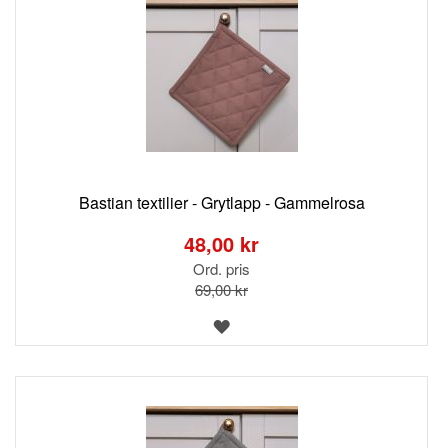
Bastian textilier - Grytlapp - Gammelrosa
Special
Price
48,00 kr
Ord. pris
69,00 kr
LÄGG
TILL
I
ÖNSKELISTA