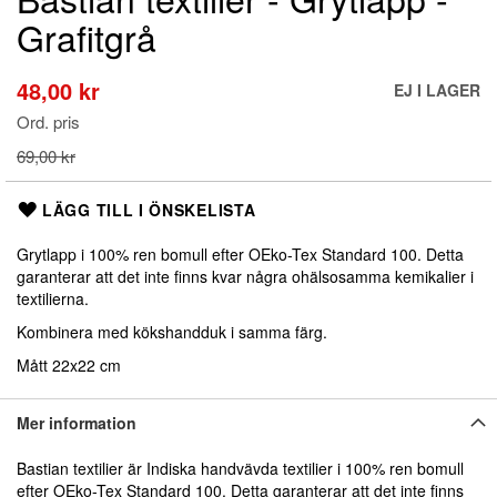
till
Grafitgrå
början
av
bildgalleriet
48,00 kr
Special
EJ I LAGER
Price
Ord. pris
69,00 kr
LÄGG TILL I ÖNSKELISTA
Grytlapp i 100% ren bomull efter OEko-Tex Standard 100. Detta
garanterar att det inte finns kvar några ohälsosamma kemikalier i
textilierna.
Kombinera med kökshandduk i samma färg.
Mått 22x22 cm
Mer information
Bastian textilier är Indiska handvävda textilier i 100% ren bomull
efter OEko-Tex Standard 100. Detta garanterar att det inte finns