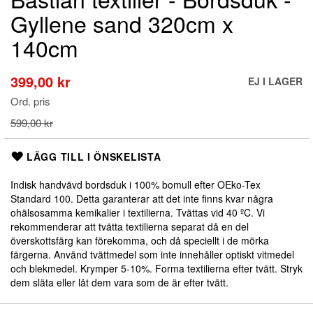
till
Gyllene sand 320cm x
början
av
140cm
bildgalleriet
399,00 kr
Special
EJ I LAGER
Price
Ord. pris
599,00 kr
LÄGG TILL I ÖNSKELISTA
Indisk handvävd bordsduk i 100% bomull efter OEko-Tex
Standard 100. Detta garanterar att det inte finns kvar några
ohälsosamma kemikalier i textilierna. Tvättas vid 40 ºC. Vi
rekommenderar att tvätta textilierna separat då en del
överskottsfärg kan förekomma, och då speciellt i de mörka
färgerna. Använd tvättmedel som inte innehåller optiskt vitmedel
och blekmedel. Krymper 5-10%. Forma textilierna efter tvätt. Stryk
dem släta eller låt dem vara som de är efter tvätt.