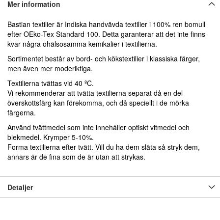
Mer information
Bastian textilier är Indiska handvävda textilier i 100% ren bomull
efter OEko-Tex Standard 100. Detta garanterar att det inte finns
kvar några ohälsosamma kemikalier i textilierna.
Sortimentet består av bord- och kökstextilier i klassiska färger,
men även mer moderiktiga.
Textilierna tvättas vid 40 ºC.
Vi rekommenderar att tvätta textilierna separat då en del
överskottsfärg kan förekomma, och då speciellt i de mörka
färgerna.
Använd tvättmedel som inte innehåller optiskt vitmedel och
blekmedel. Krymper 5-10%.
Forma textilierna efter tvätt. Vill du ha dem släta så stryk dem,
annars är de fina som de är utan att strykas.
Detaljer