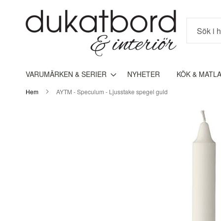
Sök
VARUMÄRKEN & SERIER
NYHETER
KÖK & MATL
Hem
AYTM - Speculum - Ljusstake spegel guld
Hoppa
till
slutet
av
bildgalleriet