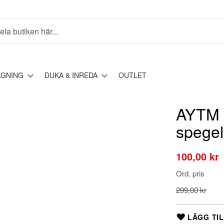
AGNING
DUKA & INREDA
OUTLET
AYTM -
spegel
Special
100,00 kr
Price
Ord. pris
299,00 kr
LÄGG TIL