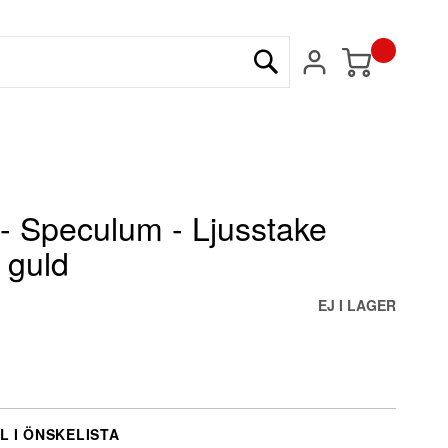
Min kundvagn
Sök
 Speculum - Ljusstake
 guld
EJ I LAGER
L I ÖNSKELISTA