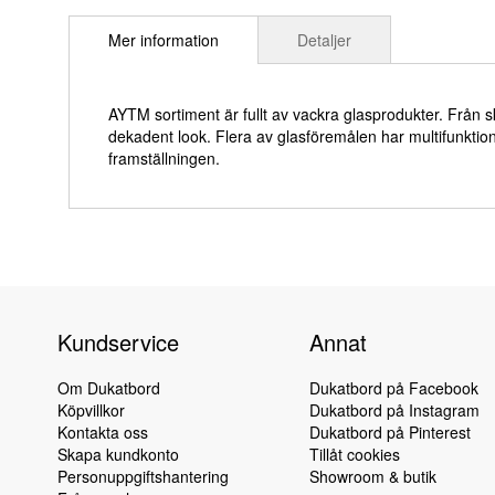
till
Mer information
Detaljer
början
av
bildgalleriet
AYTM sortiment är fullt av vackra glasprodukter. Från s
dekadent look. Flera av glasföremålen har multifunkti
framställningen.
Kundservice
Annat
Om Dukatbord
Dukatbord på Facebook
Köpvillkor
Dukatbord på Instagram
Kontakta oss
Dukatbord på Pinterest
Skapa kundkonto
Tillåt cookies
Personuppgiftshantering
Showroom & butik