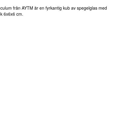
culum från AYTM är en fyrkantig kub av spegelglas med
lek 6x6x6 cm.