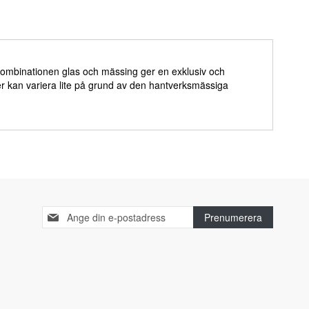
. Kombinationen glas och mässing ger en exklusiv och
r kan variera lite på grund av den hantverksmässiga
Sign
Prenumerera
Up
for
Our
Newsletter: