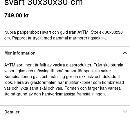
svart 30x30x30 cm
början
av
bildgalleriet
749,00 kr
Nubila pappersbox i svart och guld från AYTM. Storlek 30x30x30
cm. Pappret är tryckt med gammal marmoreringsteknik.
Mer information
AYTM sortiment är fullt av vackra glasprodukter. Från skulpturala
vaser i glas och mässing till små burkar för speciella saker.
Kombinationen glas och mässing ger en exklusiv och dekadent
look. Flera av glasföremålen har multifunktioner som kombinerad
vas och lykta samt skål och vas. Formen och färger kan variera
lite på grund av den hantverksmässiga framställningen.
Detaljer