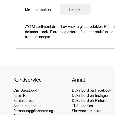
till
Mer information
Detaljer
början
av
bildgalleriet
AYTM sortiment är fullt av vackra glasprodukter. Från s
dekadent look. Flera av glasföremålen har multifunkti
framställningen.
Kundservice
Annat
Om Dukatbord
Dukatbord på Facebook
Köpvillkor
Dukatbord på Instagram
Kontakta oss
Dukatbord på Pinterest
Skapa kundkonto
Tillåt cookies
Personuppgiftshantering
Showroom & butik