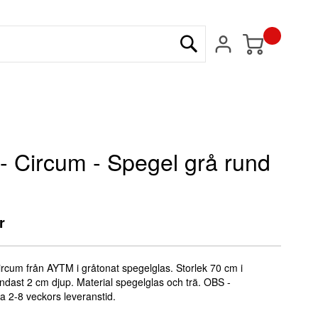
Min kundvagn
Sök
 Circum - Spegel grå rund
r
rcum från AYTM i gråtonat spegelglas. Storlek 70 cm i
ndast 2 cm djup. Material spegelglas och trä. OBS -
a 2-8 veckors leveranstid.