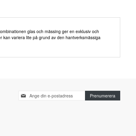
. Kombinationen glas och mässing ger en exklusiv och
r kan variera lite på grund av den hantverksmässiga
Sign
Prenumerera
Up
for
Our
Newsletter: