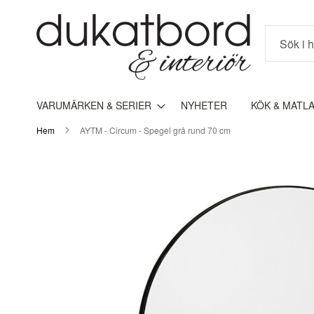
Sök
VARUMÄRKEN & SERIER
NYHETER
KÖK & MATL
Hem
AYTM - Circum - Spegel grå rund 70 cm
Hoppa
till
slutet
av
bildgalleriet