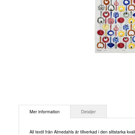
Hoppa
till
Mer information
Detaljer
början
av
bildgalleriet
All textil från Almedahls är tillverkad i den slitstarka 