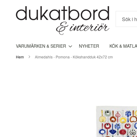
Sök
VARUMÄRKEN & SERIER
NYHETER
KÖK & MATL
Hem
Almedahls - Pomona - Kökshandduk 42x72 cm
Hoppa
till
slutet
av
bildgalleriet