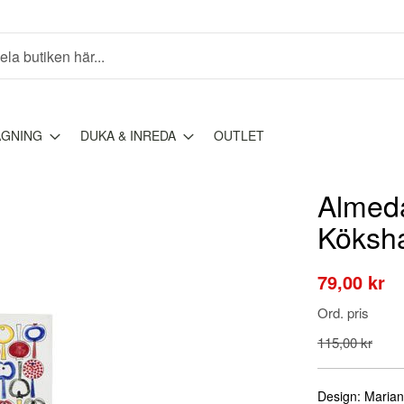
AGNING
DUKA & INREDA
OUTLET
Almeda
Köksh
Special
79,00 kr
Price
Ord. pris
115,00 kr
Design: Marian