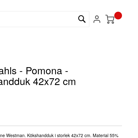
Min kundvagn
Sök
hls - Pomona -
andduk 42x72 cm
ne Westman. Kökshandduk i storlek 42x72 cm. Material 55%