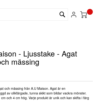
Min kundvagn
Sök
ison - Ljusstake - Agat
och mässing
gat och mässing från A.U Maison. Agat är en
ggd av olikfärgade, tunna skikt som bildar vackra mönster.
cm och 4 cm hög. Varje produkt är unik och kan skifta i färg