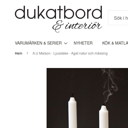
Sök
VARUMÄRKEN & SERIER
NYHETER
KÖK & MATL
Hem
A.U Maison - Ljusstake - Agat natur och mässing
Hoppa
till
slutet
av
bildgalleriet