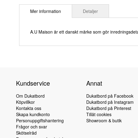
till
Mer information
Detaljer
början
av
bildgalleriet
A.U Maison är ett danskt märke som gör inredningsdetalj
Kundservice
Annat
Om Dukatbord
Dukatbord på Facebook
Köpvillkor
Dukatbord på Instagram
Kontakta oss
Dukatbord på Pinterest
Skapa kundkonto
Tillåt cookies
Personuppgiftshantering
Showroom & butik
Frågor och svar
Skötselråd