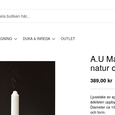
AGNING
DUKA & INREDA
OUTLET
A.U Ma
natur 
389,00 kr
Ljusstake av a
ädelsten
uppby
Diameter ca 10 
och form.