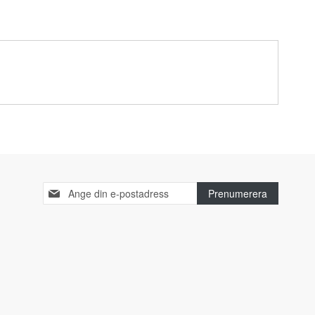
Sign
Prenumerera
Up
for
Our
Newsletter: